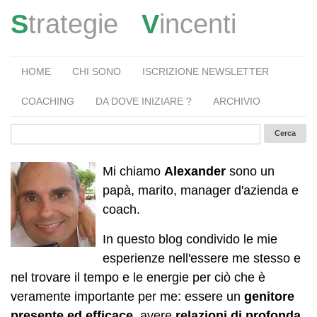
S
trategie
V
incenti
HOME
CHI SONO
ISCRIZIONE NEWSLETTER
COACHING
DA DOVE INIZIARE ?
ARCHIVIO
Mi chiamo
Alexander
sono un
papà, marito, manager d'azienda e
coach.
In questo blog condivido le mie
esperienze nell'essere me stesso e
nel trovare il tempo e le energie per ciò che è
veramente importante per me: essere un
genitore
presente ed efficace
, avere
relazioni di profonda