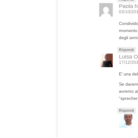
Paola
h
03/10/201
Condivido
momento in
degli anni
Rispondi
Luisa O
17/12/201
E’ una del
Se daremo
avremo ab
“sprecher
Rispondi