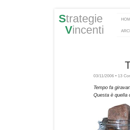
S
trategie
HO
V
incenti
ARC
03/11/2006
•
13 Co
Tempo fa giravan
Questa è quella 