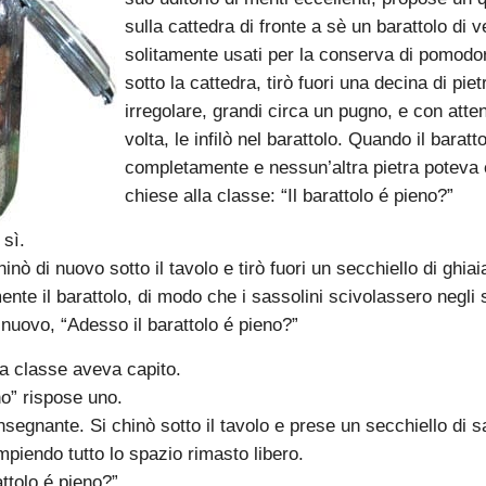
sulla cattedra di fronte a sè un barattolo di ve
solitamente usati per la conserva di pomodo
sotto la cattedra, tirò fuori una decina di piet
irregolare, grandi circa un pugno, e con atte
volta, le infilò nel barattolo. Quando il baratt
completamente e nessun’altra pietra poteva 
chiese alla classe: “Il barattolo é pieno?”
 sì.
inò di nuovo sotto il tavolo e tirò fuori un secchiello di ghiai
nte il barattolo, di modo che i sassolini scivolassero negli s
 nuovo, “Adesso il barattolo é pieno?”
la classe aveva capito.
o” rispose uno.
insegnante. Si chinò sotto il tavolo e prese un secchiello di s
empiendo tutto lo spazio rimasto libero.
attolo é pieno?”