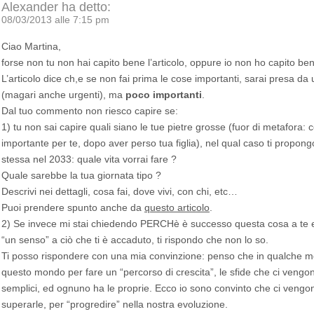
Alexander
ha detto:
08/03/2013 alle 7:15 pm
Ciao Martina,
forse non tu non hai capito bene l’articolo, oppure io non ho capito ben
L’articolo dice ch,e se non fai prima le cose importanti, sarai presa da u
(magari anche urgenti), ma
poco importanti
.
Dal tuo commento non riesco capire se:
1) tu non sai capire quali siano le tue pietre grosse (fuor di metafora:
importante per te, dopo aver perso tua figlia), nel qual caso ti propong
stessa nel 2033: quale vita vorrai fare ?
Quale sarebbe la tua giornata tipo ?
Descrivi nei dettagli, cosa fai, dove vivi, con chi, etc…
Puoi prendere spunto anche da
questo articolo
.
2) Se invece mi stai chiedendo PERCHè è successo questa cosa a te e
“un senso” a ciò che ti è accaduto, ti rispondo che non lo so.
Ti posso rispondere con una mia convinzione: penso che in qualche m
questo mondo per fare un “percorso di crescita”, le sfide che ci vengo
semplici, ed ognuno ha le proprie. Ecco io sono convinto che ci vengon
superarle, per “progredire” nella nostra evoluzione.