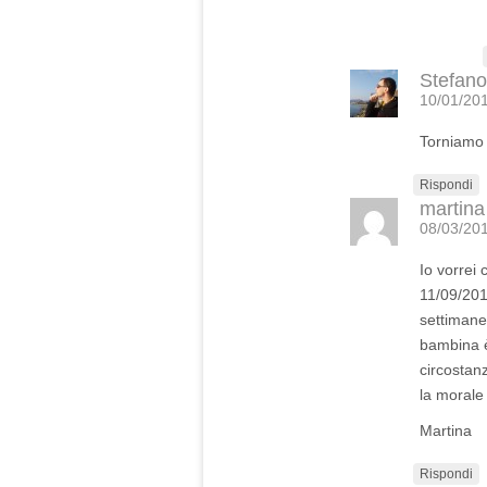
Stefano
10/01/201
Torniamo a
Rispondi
martina
08/03/201
Io vorrei 
11/09/201
settimane
bambina è
circostan
la morale
Martina
Rispondi