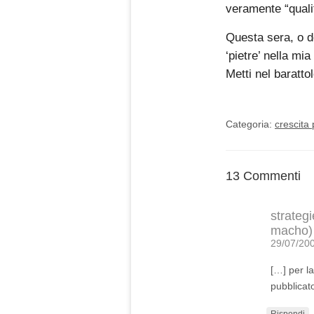
veramente “qualit
Questa sera, o do
‘pietre’ nella mia
Metti nel baratto
Categoria:
crescita
13 Commenti
strateg
macho)
29/07/200
[…] per la
pubblicat