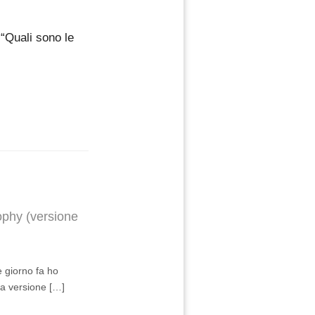
 “Quali sono le
ophy (versione
e giorno fa ho
la versione […]