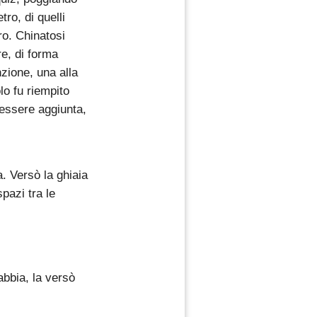
tro, di quelli
ro. Chinatosi
re, di forma
nzione, una alla
olo fu riempito
essere aggiunta,
a. Versò la ghiaia
pazi tra le
abbia, la versò