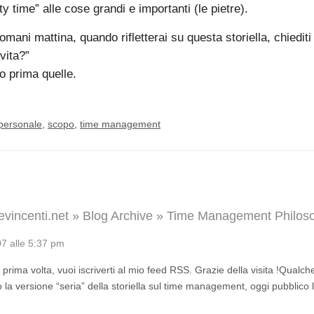
y time” alle cose grandi e importanti (le pietre).
mani mattina, quando rifletterai su questa storiella, chiediti
 vita?”
lo prima quelle.
 personale
,
scopo
,
time management
ievincenti.net » Blog Archive » Time Management Philos
7 alle 5:37 pm
 prima volta, vuoi iscriverti al mio feed RSS. Grazie della visita !Qualch
o la versione “seria” della storiella sul time management, oggi pubblico 