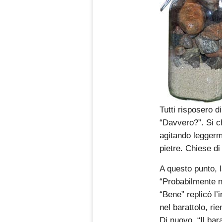
Tutti risposero di
“Davvero?”. Si ch
agitando leggerme
pietre. Chiese di
A questo punto, 
“Probabilmente n
“Bene” replicò l’
nel barattolo, ri
Di nuovo, “Il bar