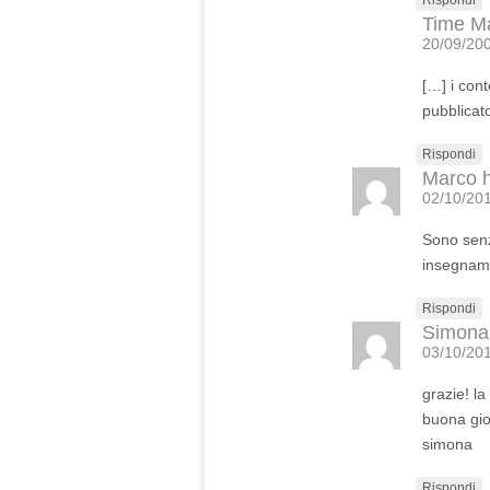
Rispondi
Time M
20/09/200
[…] i cont
pubblicat
Rispondi
Marco
02/10/201
Sono senz
insegname
Rispondi
Simona
03/10/201
grazie! l
buona gior
simona
Rispondi