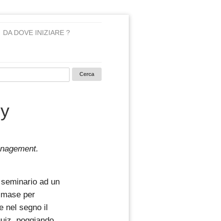
DA DOVE INIZIARE ?
y
management.
 seminario ad un
rimase per
e nel segno il
quiz, poggiando