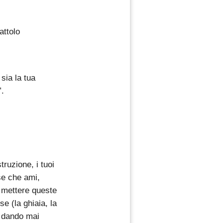
attolo
sia la tua
”.
istruzione, i tuoi
ose che ami,
i mettere queste
se (la ghiaia, la
n dando mai