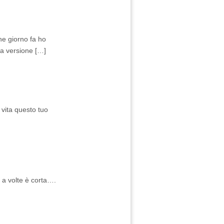
che giorno fa ho
la versione […]
vita questo tuo
 a volte è corta….