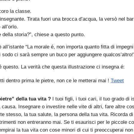
coro la classe.
’insegnante. Tirata fuori una brocca d’acqua, la versò nel bar
all’orlo.
 della storia?”, chiese a questo punto.
all’istante “La morale é, non importa quanto fitta di impegni 
i sodo ci sarà sempre un buco per aggiungere qualcos’altro!
é questo. La verità che questa illustrazione ci insegna é:
ti dentro prima le pietre, non ce le metterai mai !
Tweet
ietre” della tua vita ?
I tuoi figli, i tuoi cari, il tuo grado di 
 causa. Insegnare o investire nelle vite di altri, fare altre c
e stesso, la tua salute, la persona della tua vita. Ricorda d
ltrimenti non entreranno mai. Se ti esaurisci per le piccole co
iempirai la tua vita con cose minori di cui ti preoccuperai no