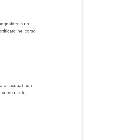
segnalato in un
tificato’ nel corso
a e l’acqua) non
 come dici tu,