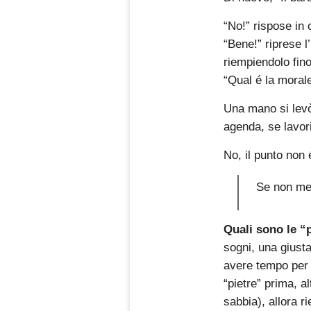
“No!” rispose in 
“Bene!” riprese l
riempiendolo fino 
“Qual é la morale
Una mano si levò 
agenda, se lavor
No, il punto non 
Se non met
Quali sono le “p
sogni, una giusta
avere tempo per t
“pietre” prima, a
sabbia), allora r