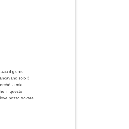
azia il giorno
mancavano solo 3
perchè la mia
che in queste
.dove posso trovare