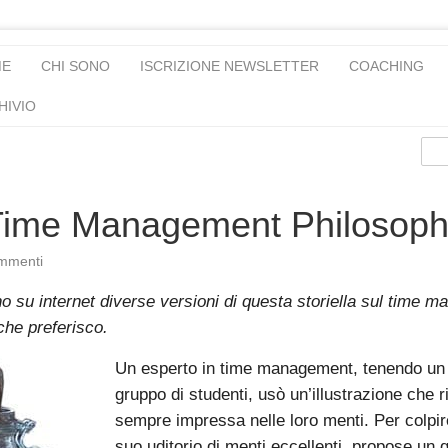
ME
CHI SONO
ISCRIZIONE NEWSLETTER
COACHING
HIVIO
Time Management Philosoph
mmenti
o su internet diverse versioni di questa storiella sul time 
che preferisco.
Un esperto in time management, tenendo un
gruppo di studenti, usò un’illustrazione che 
sempre impressa nelle loro menti. Per colpir
suo uditorio di menti eccellenti, propose un 