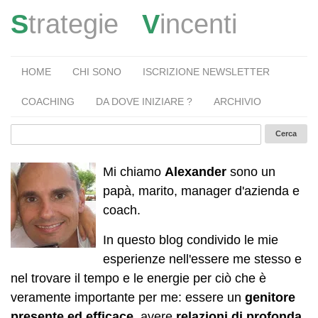
S
trategie
V
incenti
HOME
CHI SONO
ISCRIZIONE NEWSLETTER
COACHING
DA DOVE INIZIARE ?
ARCHIVIO
Mi chiamo
Alexander
sono un
papà, marito, manager d'azienda e
coach.
In questo blog condivido le mie
esperienze nell'essere me stesso e
nel trovare il tempo e le energie per ciò che è
veramente importante per me: essere un
genitore
presente ed efficace
, avere
relazioni di profonda