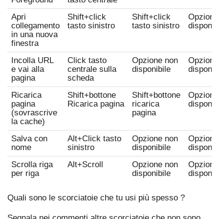
Apri
Shift
+
click
Shift
+
click
Opzione
collegamento
tasto sinistro
tasto sinistro
disponib
in una nuova
finestra
Incolla URL
Click tasto
Opzione non
Opzione
e vai alla
centrale
sulla
disponibile
disponib
pagina
scheda
Ricarica
Shift
+bottone
Shift
+bottone
Opzione
pagina
Ricarica pagina
ricarica
disponib
(sovrascrive
pagina
la cache)
Salva con
Alt
+
Click tasto
Opzione non
Opzione
nome
sinistro
disponibile
disponib
Scrolla riga
Alt
+
Scroll
Opzione non
Opzione
per riga
disponibile
disponib
Quali sono le scorciatoie che tu usi più spesso ?
Segnala nei commenti altre scorciatoie che non sono