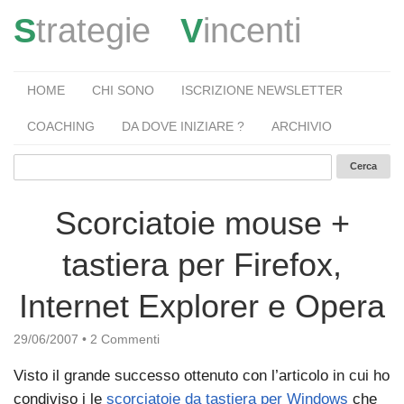
S
trategie
V
incenti
HOME
CHI SONO
ISCRIZIONE NEWSLETTER
COACHING
DA DOVE INIZIARE ?
ARCHIVIO
Scorciatoie mouse +
tastiera per Firefox,
Internet Explorer e Opera
29/06/2007
•
2 Commenti
Visto il grande successo ottenuto con l’articolo in cui ho
condiviso i le
scorciatoie da tastiera per Windows
che