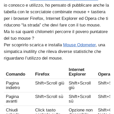
io conosco e utilizzo, ho pensato di pubblicare anche la
tabella con le scorciatoie combinate mouse + tastiera
per i browser Firefox, Internet Explorer ed Opera che ti
riducono “la strada” che devi fare con il tuo mouse.
Ma lo sai quanti chilometri percorre il povero puntatore
del tuo mouse ?
Per scoprirlo scarica e installa
Mouse Odometer
, una
simpatica inutility che rileva diverse statistiche che
riguardano l’utilizzo del mouse.
Internet
Comando
Firefox
Explorer
Opera
Pagina
Shift
+
Scroll giù
Shift
+
Scroll
Shift
+
Sc
indietro
giù
Pagina
Shift
+
Scroll sù
Shift
+
Scroll
Shift
+
Sc
avanti
sù
Chiudi
Click tasto
Opzione non
Shift
+
Cl