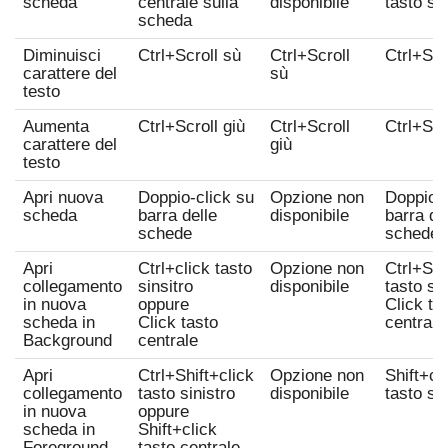
scheda
centrale
sulla
disponibile
tasto sin
scheda
Diminuisci
Ctrl
+
Scroll sù
Ctrl
+
Scroll
Ctrl
+
Scr
carattere del
sù
testo
Aumenta
Ctrl
+
Scroll giù
Ctrl
+
Scroll
Ctrl
+
Scr
carattere del
giù
testo
Apri nuova
Doppio-click
su
Opzione non
Doppio-c
scheda
barra delle
disponibile
barra de
schede
schede
Apri
Ctrl
+
click tasto
Opzione non
Ctrl
+
Shi
collegamento
sinsitro
disponibile
tasto sin
in nuova
oppure
Click ta
scheda in
Click tasto
centrale
Background
centrale
Apri
Ctrl
+
Shift
+
click
Opzione non
Shift
+
cl
collegamento
tasto sinistro
disponibile
tasto sin
in nuova
oppure
scheda in
Shift
+
click
Foreground
tasto centrale