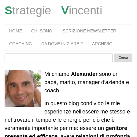
S
trategie
V
incenti
HOME
CHI SONO
ISCRIZIONE NEWSLETTER
COACHING
DA DOVE INIZIARE ?
ARCHIVIO
Mi chiamo
Alexander
sono un
papà, marito, manager d'azienda e
coach.
In questo blog condivido le mie
esperienze nell'essere me stesso e
nel trovare il tempo e le energie per ciò che è
veramente importante per me: essere un
genitore
presente ed efficace
, avere
relazioni di profonda