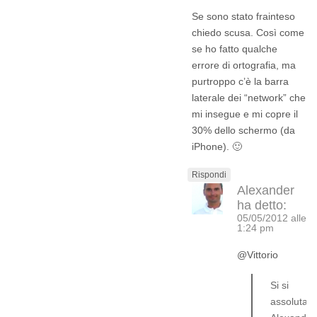
Se sono stato frainteso
chiedo scusa. Così come
se ho fatto qualche
errore di ortografia, ma
purtroppo c’è la barra
laterale dei “network” che
mi insegue e mi copre il
30% dello schermo (da
iPhone). 🙂
Rispondi
Alexander
ha detto:
05/05/2012 alle
1:24 pm
@Vittorio
Si si
assolutam