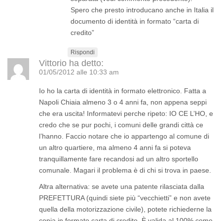
Spero che presto introducano anche in Italia il
documento di identità in formato “carta di
credito”
Rispondi
Vittorio
ha detto:
01/05/2012 alle 10:33 am
Io ho la carta di identità in formato elettronico. Fatta a
Napoli Chiaia almeno 3 o 4 anni fa, non appena seppi
che era uscita! Informatevi perche ripeto: IO CE L’HO, e
credo che se pur pochi, i comuni delle grandi città ce
l’hanno. Faccio notare che io appartengo al comune di
un altro quartiere, ma almeno 4 anni fa si poteva
tranquillamente fare recandosi ad un altro sportello
comunale. Magari il problema è di chi si trova in paese.
Altra alternativa: se avete una patente rilasciata dalla
PREFETTURA (quindi siete più “vecchietti” e non avete
quella della motorizzazione civile), potete richiederne la
copia in formato carta di credito. È valida al 100% come