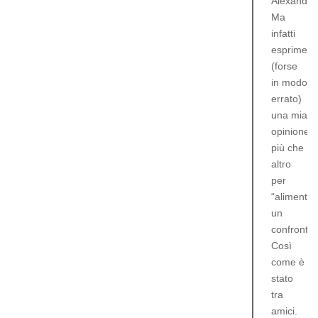
Alexander
Ma
infatti
esprimevo
(forse
in modo
errato)
una mia
opinione,
più che
altro
per
“alimentar
un
confronto.
Così
come è
stato
tra
amici.