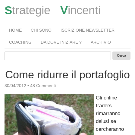
S
trategie
V
incenti
HOME
CHI SONO
ISCRIZIONE NEWSLETTER
COACHING
DA DOVE INIZIARE ?
ARCHIVIO
Come ridurre il portafoglio
30/04/2012
•
48 Commenti
Gli online
traders
rimarranno
delusi se
cercheranno