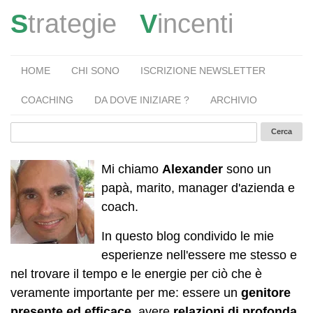
S
trategie
V
incenti
HOME
CHI SONO
ISCRIZIONE NEWSLETTER
COACHING
DA DOVE INIZIARE ?
ARCHIVIO
Mi chiamo
Alexander
sono un
papà, marito, manager d'azienda e
coach.
In questo blog condivido le mie
esperienze nell'essere me stesso e
nel trovare il tempo e le energie per ciò che è
veramente importante per me: essere un
genitore
presente ed efficace
, avere
relazioni di profonda