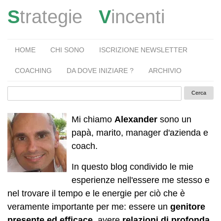
S
trategie
V
incenti
HOME
CHI SONO
ISCRIZIONE NEWSLETTER
COACHING
DA DOVE INIZIARE ?
ARCHIVIO
Mi chiamo
Alexander
sono un
papà, marito, manager d'azienda e
coach.
In questo blog condivido le mie
esperienze nell'essere me stesso e
nel trovare il tempo e le energie per ciò che è
veramente importante per me: essere un
genitore
presente ed efficace
, avere
relazioni di profonda