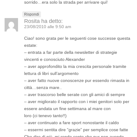
sorrido…era solo la strada per arrivare qui!
Rispondi
Rosita
ha detto:
23/08/2010 alle 9:50 am
Ciao! sono grata per le seguenti cose successe questa
estate:
– entrata a far parte della newsletter di strategie
vincenti e conosciuto Alexander
– aver approfondito la mia crescita personale tramite
lettura di libri sull’argomento
– aver fatto nuove conoscenze pur essendo rimasta in
città…senza mare..
– aver trascorso belle serate con gli amici di sempre
– aver migliorato il rapporto con i miei genitori solo per
essere andata un fine settimana al mare con
loro (ci tenevo tanto!!)
– aver continuato a fare sport nonostante il caldo
– essermi sentita dire “grazie” per semplice cose fatte
Che dire di più, mi rendo conto che pur non avendo