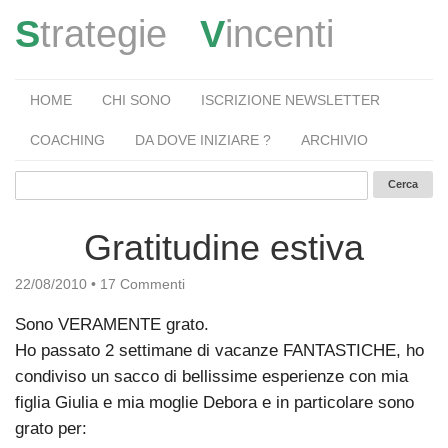
S
trategie
V
incenti
HOME
CHI SONO
ISCRIZIONE NEWSLETTER
COACHING
DA DOVE INIZIARE ?
ARCHIVIO
Gratitudine estiva
22/08/2010
•
17 Commenti
Sono VERAMENTE grato.
Ho passato 2 settimane di vacanze FANTASTICHE, ho
condiviso un sacco di bellissime esperienze con mia
figlia Giulia e mia moglie Debora e in particolare sono
grato per: