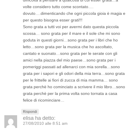
difficoltà a pensare a qualcosa di cui esser grata…a
volte considero tutto come scontato….
dovuto….dimenticando che ogni piccola gioia è magia e
per questo bisogna esser grati!!!
Sono grata a tutti voi per avermi dato questa piccola
scossa… sono grata per il mare e il sole che mi sono
goduta in questi giorni…sono grata per i libri che ho
letto…sono grata per la musica che ho ascoltato,
cantato e suonato…sono grata per le serate con gli
amici nella piazza del mio paese…sono grata per i
pomeriggi passati ad allenarci con mia sorella…sono
grata per i sapori e gli odori della mia terra…sono grata
per le frittelle ai fiori di zucca di mia mamma… sono
grata perchè ho cominciato a scrivere il mio libro…sono
grata perchè per la prima volta sono tornata a casa
felice di ricominciare…
Rispondi
elisa
ha detto:
27/08/2010 alle 8:51 am