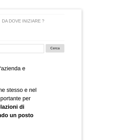
DA DOVE INIZIARE ?
'azienda e
me stesso e nel
mportante per
lazioni di
ndo un posto