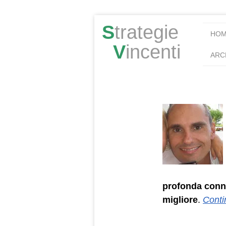
S
trategie
HO
V
incenti
ARC
profonda conn
migliore
.
Conti