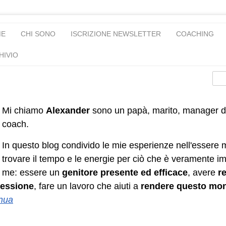
ME
CHI SONO
ISCRIZIONE NEWSLETTER
COACHING
HIVIO
Mi chiamo
Alexander
sono un papà, marito, manager d
coach.
In questo blog condivido le mie esperienze nell'essere 
trovare il tempo e le energie per ciò che è veramente i
me: essere un
genitore presente ed efficace
, avere
re
essione
, fare un lavoro che aiuti a
rendere questo mo
nua