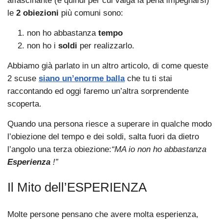
affascinante (e quindi per cui valga la pena impegnarsi)
le
2 obiezioni
più comuni sono:
non ho abbastanza
tempo
non ho i
soldi
per realizzarlo.
Abbiamo già parlato in un altro articolo, di come queste
2 scuse
siano un’enorme balla
che tu ti stai
raccontando ed oggi faremo un’altra sorprendente
scoperta.
Quando una persona riesce a superare in qualche modo
l’obiezione del tempo e dei soldi, salta fuori da dietro
l’angolo una terza obiezione:
“MA io non ho abbastanza
Esperienza
!”
Il Mito dell’ESPERIENZA
Molte persone pensano che avere molta esperienza,