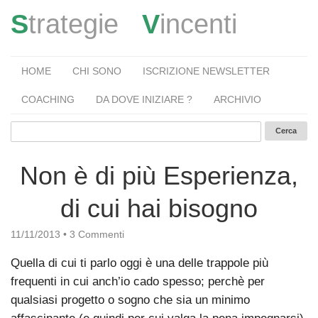
S
trategie
V
incenti
HOME
CHI SONO
ISCRIZIONE NEWSLETTER
COACHING
DA DOVE INIZIARE ?
ARCHIVIO
Non è di più Esperienza,
di cui hai bisogno
11/11/2013
•
3 Commenti
Quella di cui ti parlo oggi è una delle trappole più
frequenti in cui anch’io cado spesso; perchè per
qualsiasi progetto o sogno che sia un minimo