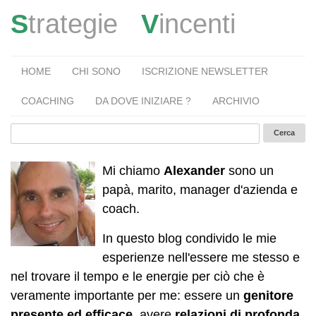
S
trategie
V
incenti
HOME
CHI SONO
ISCRIZIONE NEWSLETTER
COACHING
DA DOVE INIZIARE ?
ARCHIVIO
Mi chiamo
Alexander
sono un
papà, marito, manager d'azienda e
coach.
In questo blog condivido le mie
esperienze nell'essere me stesso e
nel trovare il tempo e le energie per ciò che è
veramente importante per me: essere un
genitore
presente ed efficace
, avere
relazioni di profonda