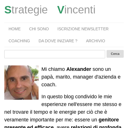
S
trategie
V
incenti
HOME
CHI SONO
ISCRIZIONE NEWSLETTER
COACHING
DA DOVE INIZIARE ?
ARCHIVIO
Mi chiamo
Alexander
sono un
papà, marito, manager d'azienda e
coach.
In questo blog condivido le mie
esperienze nell'essere me stesso e
nel trovare il tempo e le energie per ciò che è
veramente importante per me: essere un
genitore
presente ed efficace
, avere
relazioni di profonda