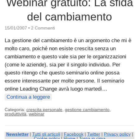
Webinar gratuito: La sfida
del cambiamento
15/01/2007
•
2 Commenti
La gestione del cambiamento è un argomento che mi è
molto caro, poiché non esiste crescita senza un
cambiamento e questo vale sia per le organizzazioni
(come le aziende), sia per il singolo individuo. Per
questo ritengo che questo seminario online possa
essere interessante per molte persone. Il seminario
online Leading Change avrà luogo martedì…
Continua a leggere
Categoria:
crescita personale
,
gestione cambiamento
,
produttività
,
webinar
Newsletter
|
Tutti gli articoli
|
Facebook
|
Twitter
|
Privacy policy
|
Cookie policy
|
Home
|
Torna in cima