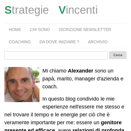
S
trategie
V
incenti
HOME
CHI SONO
ISCRIZIONE NEWSLETTER
COACHING
DA DOVE INIZIARE ?
ARCHIVIO
Mi chiamo
Alexander
sono un
papà, marito, manager d'azienda e
coach.
In questo blog condivido le mie
esperienze nell'essere me stesso e
nel trovare il tempo e le energie per ciò che è
veramente importante per me: essere un
genitore
presente ed efficace
, avere
relazioni di profonda