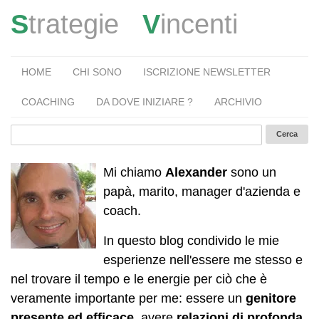
S
trategie
V
incenti
HOME
CHI SONO
ISCRIZIONE NEWSLETTER
COACHING
DA DOVE INIZIARE ?
ARCHIVIO
Mi chiamo
Alexander
sono un
papà, marito, manager d'azienda e
coach.
In questo blog condivido le mie
esperienze nell'essere me stesso e
nel trovare il tempo e le energie per ciò che è
veramente importante per me: essere un
genitore
presente ed efficace
, avere
relazioni di profonda