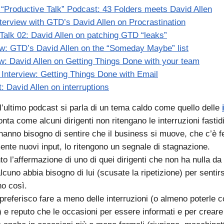
 “Productive Talk” Podcast: 43 Folders meets David Allen
terview with GTD’s David Allen on Procrastination
Talk 02: David Allen on patching GTD “leaks”
ew: GTD’s David Allen on the “Someday Maybe” list
ew: David Allen on Getting Things Done with your team
 Interview: Getting Things Done with Email
: David Allen on interruptions
ll’ultimo podcast si parla di un tema caldo come quello delle
nta come alcuni dirigenti non ritengano le interruzioni fastid
hanno bisogno di sentire che il business si muove, che c’è 
nte nuovi input, lo ritengono un segnale di stagnazione.
 l’affermazione di uno di quei dirigenti che non ha nulla da 
cuno abbia bisogno di lui (scusate la ripetizione) per sentir
o così.
preferisco fare a meno delle interruzioni (o almeno poterle 
i) e reputo che le occasioni per essere informati e per crear