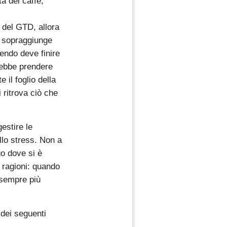
a del caffè,
del GTD, allora
a sopraggiunge
endo deve finire
rebbe prendere
 il foglio della
 ritrova ciò che
estire le
ello stress. Non a
o dove si è
e ragioni: quando
 sempre più
 dei seguenti