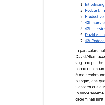
Introducing
Podcast: In
Productive 
43f Intervi
43f intervi
David Allen
43f Podcast
In particolare ne
David Allen racco
vogliano perché 
hanno continuame
A me sembra tanto
bisogno, che qual
Conosco qualcun
Io sinceramente 
determinati limit