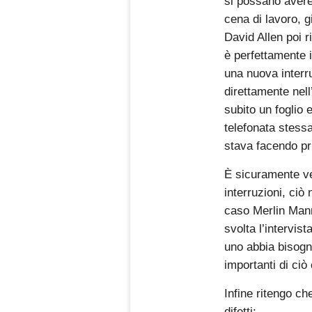
si possano avere
cena di lavoro, g
David Allen poi 
è perfettamente 
una nuova interr
direttamente nell
subito un foglio 
telefonata stessa
stava facendo pri
È sicuramente ver
interruzioni, ciò
caso Merlin Mann
svolta l’intervis
uno abbia bisogn
importanti di ciò
Infine ritengo ch
difetti: