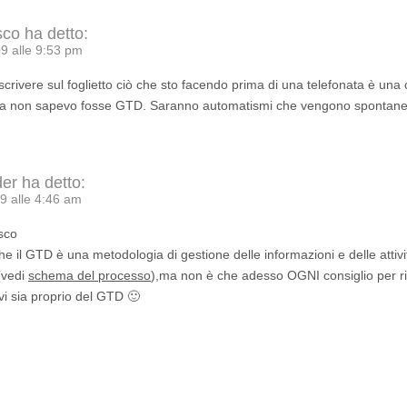
sco
ha detto:
9 alle 9:53 pm
scrivere sul foglietto ciò che sto facendo prima di una telefonata è una
a non sapevo fosse GTD. Saranno automatismi che vengono spontanei 
…
der
ha detto:
9 alle 4:46 am
sco
he il GTD è una metodologia di gestione delle informazioni e delle atti
(vedi
schema del processo
),ma non è che adesso OGNI consiglio per ri
vi sia proprio del GTD 🙂