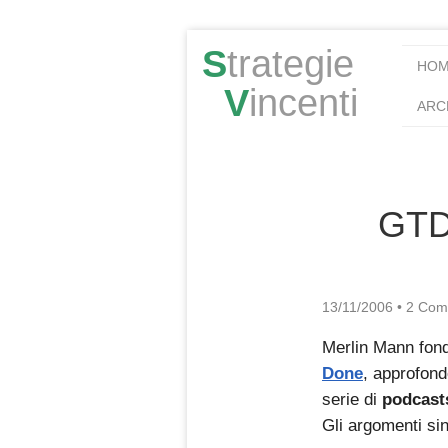
S
trategie
HO
V
incenti
ARC
GTD 
13/11/2006
•
2 Com
Merlin Mann fon
Done
, approfond
serie di
podcast
Gli argomenti sin