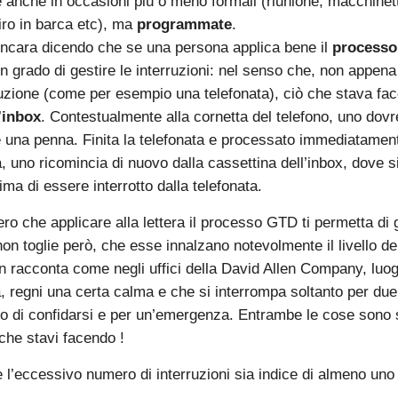
 anche in occasioni più o meno formali (riunione, macchinett
iro in barca etc), ma
programmate
.
rincara dicendo che se una persona applica bene il
processo
in grado di gestire le interruzioni: nel senso che, non appen
uzione (come per esempio una telefonata), ciò che stava fac
’
inbox
. Contestualmente alla cornetta del telefono, uno dov
e una penna. Finita la telefonata e processato immediatamente
, uno ricomincia di nuovo dalla cassettina dell’inbox, dove si
ma di essere interrotto dalla telefonata.
o che applicare alla lettera il processo GTD ti permetta di g
 non toglie però, che esse innalzano notevolmente il livello d
 racconta come negli uffici della David Allen Company, luog
ta, regni una certa calma e che si interrompa soltanto per du
o di confidarsi e per un’emergenza. Entrambe le cose sono
 che stavi facendo !
e l’eccessivo numero di interruzioni sia indice di almeno uno