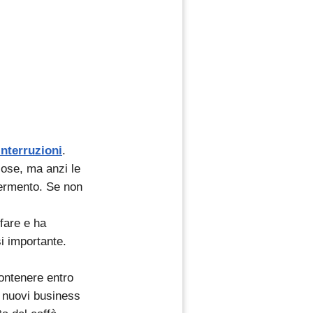
interruzioni
.
iose, ma anzi le
fermento. Se non
fare e ha
si importante.
contenere entro
e nuovi business