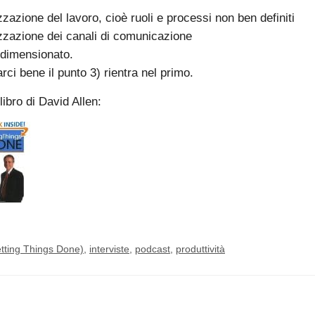
zzazione del lavoro, cioè ruoli e processi non ben definiti
izzazione dei canali di comunicazione
odimensionato.
ci bene il punto 3) rientra nel primo.
libro di David Allen:
ting Things Done)
,
interviste
,
podcast
,
produttività