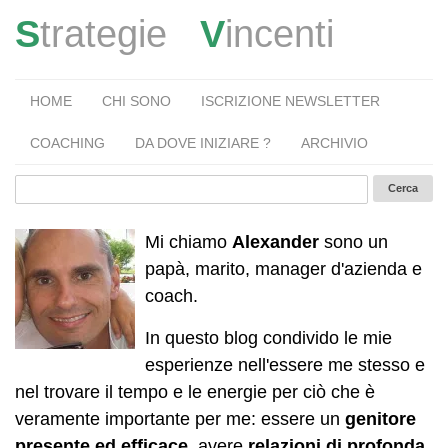
S
trategie
V
incenti
HOME
CHI SONO
ISCRIZIONE NEWSLETTER
COACHING
DA DOVE INIZIARE ?
ARCHIVIO
Mi chiamo
Alexander
sono un
papà, marito, manager d'azienda e
coach.
In questo blog condivido le mie
esperienze nell'essere me stesso e
nel trovare il tempo e le energie per ciò che è
veramente importante per me: essere un
genitore
presente ed efficace
, avere
relazioni di profonda