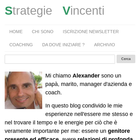
S
trategie
V
incenti
HOME
CHI SONO
ISCRIZIONE NEWSLETTER
COACHING
DA DOVE INIZIARE ?
ARCHIVIO
Mi chiamo
Alexander
sono un
papà, marito, manager d'azienda e
coach.
In questo blog condivido le mie
esperienze nell'essere me stesso e
nel trovare il tempo e le energie per ciò che è
veramente importante per me: essere un
genitore
presente ed efficace
, avere
relazioni di profonda