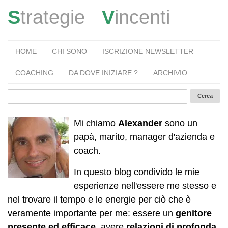
S
trategie
V
incenti
HOME
CHI SONO
ISCRIZIONE NEWSLETTER
COACHING
DA DOVE INIZIARE ?
ARCHIVIO
Mi chiamo
Alexander
sono un
papà, marito, manager d'azienda e
coach.
In questo blog condivido le mie
esperienze nell'essere me stesso e
nel trovare il tempo e le energie per ciò che è
veramente importante per me: essere un
genitore
presente ed efficace
, avere
relazioni di profonda