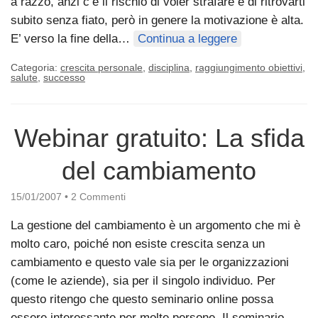
a razzo, anzi c’è il rischio di voler strafare e di ritrovarti
subito senza fiato, però in genere la motivazione è alta.
E’ verso la fine della…
Continua a leggere
Categoria:
crescita personale
,
disciplina
,
raggiungimento obiettivi
,
salute
,
successo
Webinar gratuito: La sfida
del cambiamento
15/01/2007
•
2 Commenti
La gestione del cambiamento è un argomento che mi è
molto caro, poiché non esiste crescita senza un
cambiamento e questo vale sia per le organizzazioni
(come le aziende), sia per il singolo individuo. Per
questo ritengo che questo seminario online possa
essere interessante per molte persone. Il seminario