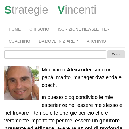
S
trategie
V
incenti
HOME
CHI SONO
ISCRIZIONE NEWSLETTER
COACHING
DA DOVE INIZIARE ?
ARCHIVIO
Mi chiamo
Alexander
sono un
papà, marito, manager d'azienda e
coach.
In questo blog condivido le mie
esperienze nell'essere me stesso e
nel trovare il tempo e le energie per ciò che è
veramente importante per me: essere un
genitore
presente ed efficace
, avere
relazioni di profonda