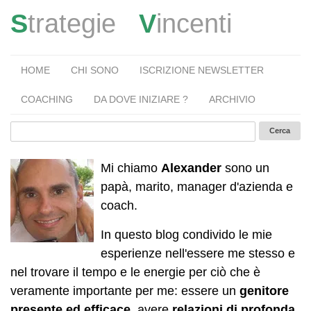
S
trategie
V
incenti
HOME
CHI SONO
ISCRIZIONE NEWSLETTER
COACHING
DA DOVE INIZIARE ?
ARCHIVIO
Mi chiamo
Alexander
sono un
papà, marito, manager d'azienda e
coach.
In questo blog condivido le mie
esperienze nell'essere me stesso e
nel trovare il tempo e le energie per ciò che è
veramente importante per me: essere un
genitore
presente ed efficace
, avere
relazioni di profonda