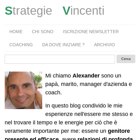
S
trategie
V
incenti
HOME
CHI SONO
ISCRIZIONE NEWSLETTER
COACHING
DA DOVE INIZIARE ?
ARCHIVIO
Mi chiamo
Alexander
sono un
papà, marito, manager d'azienda e
coach.
In questo blog condivido le mie
esperienze nell'essere me stesso e
nel trovare il tempo e le energie per ciò che è
veramente importante per me: essere un
genitore
presente ed efficace
, avere
relazioni di profonda