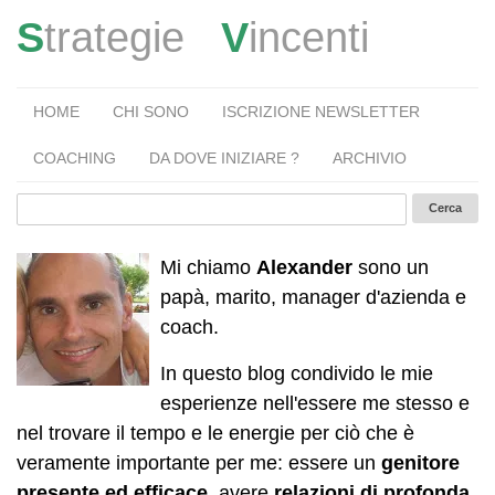
S
trategie
V
incenti
HOME
CHI SONO
ISCRIZIONE NEWSLETTER
COACHING
DA DOVE INIZIARE ?
ARCHIVIO
Mi chiamo
Alexander
sono un
papà, marito, manager d'azienda e
coach.
In questo blog condivido le mie
esperienze nell'essere me stesso e
nel trovare il tempo e le energie per ciò che è
veramente importante per me: essere un
genitore
presente ed efficace
, avere
relazioni di profonda