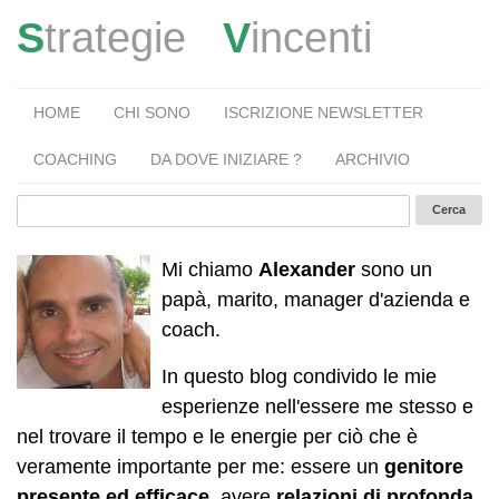
S
trategie
V
incenti
HOME
CHI SONO
ISCRIZIONE NEWSLETTER
COACHING
DA DOVE INIZIARE ?
ARCHIVIO
Mi chiamo
Alexander
sono un
papà, marito, manager d'azienda e
coach.
In questo blog condivido le mie
esperienze nell'essere me stesso e
nel trovare il tempo e le energie per ciò che è
veramente importante per me: essere un
genitore
presente ed efficace
, avere
relazioni di profonda