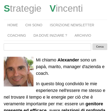
S
trategie
V
incenti
HOME
CHI SONO
ISCRIZIONE NEWSLETTER
COACHING
DA DOVE INIZIARE ?
ARCHIVIO
Mi chiamo
Alexander
sono un
papà, marito, manager d'azienda e
coach.
In questo blog condivido le mie
esperienze nell'essere me stesso e
nel trovare il tempo e le energie per ciò che è
veramente importante per me: essere un
genitore
presente ed efficace
, avere
relazioni di profonda