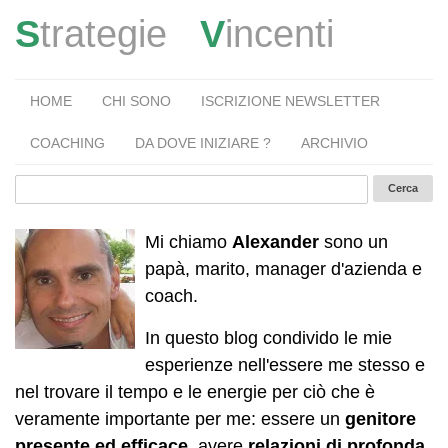
S
trategie
V
incenti
HOME
CHI SONO
ISCRIZIONE NEWSLETTER
COACHING
DA DOVE INIZIARE ?
ARCHIVIO
Mi chiamo
Alexander
sono un
papà, marito, manager d'azienda e
coach.
In questo blog condivido le mie
esperienze nell'essere me stesso e
nel trovare il tempo e le energie per ciò che è
veramente importante per me: essere un
genitore
presente ed efficace
, avere
relazioni di profonda