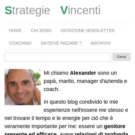
S
trategie
V
incenti
HOME
CHI SONO
ISCRIZIONE NEWSLETTER
COACHING
DA DOVE INIZIARE ?
ARCHIVIO
Mi chiamo
Alexander
sono un
papà, marito, manager d'azienda e
coach.
In questo blog condivido le mie
esperienze nell'essere me stesso e
nel trovare il tempo e le energie per ciò che è
veramente importante per me: essere un
genitore
presente ed efficace
, avere
relazioni di profonda