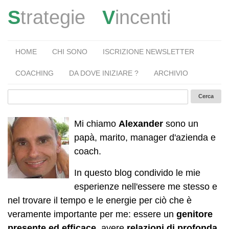
S
trategie
V
incenti
HOME
CHI SONO
ISCRIZIONE NEWSLETTER
COACHING
DA DOVE INIZIARE ?
ARCHIVIO
Mi chiamo
Alexander
sono un
papà, marito, manager d'azienda e
coach.
In questo blog condivido le mie
esperienze nell'essere me stesso e
nel trovare il tempo e le energie per ciò che è
veramente importante per me: essere un
genitore
presente ed efficace
, avere
relazioni di profonda