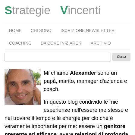
S
trategie
V
incenti
HOME
CHI SONO
ISCRIZIONE NEWSLETTER
COACHING
DA DOVE INIZIARE ?
ARCHIVIO
Mi chiamo
Alexander
sono un
papà, marito, manager d'azienda e
coach.
In questo blog condivido le mie
esperienze nell'essere me stesso e
nel trovare il tempo e le energie per ciò che è
veramente importante per me: essere un
genitore
presente ed efficace
, avere
relazioni di profonda