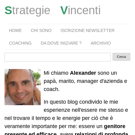
S
trategie
V
incenti
HOME
CHI SONO
ISCRIZIONE NEWSLETTER
COACHING
DA DOVE INIZIARE ?
ARCHIVIO
Mi chiamo
Alexander
sono un
papà, marito, manager d'azienda e
coach.
In questo blog condivido le mie
esperienze nell'essere me stesso e
nel trovare il tempo e le energie per ciò che è
veramente importante per me: essere un
genitore
presente ed efficace
, avere
relazioni di profonda