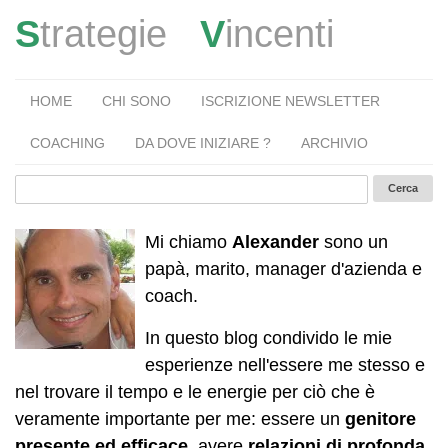
S
trategie
V
incenti
HOME
CHI SONO
ISCRIZIONE NEWSLETTER
COACHING
DA DOVE INIZIARE ?
ARCHIVIO
Mi chiamo
Alexander
sono un
papà, marito, manager d'azienda e
coach.
In questo blog condivido le mie
esperienze nell'essere me stesso e
nel trovare il tempo e le energie per ciò che è
veramente importante per me: essere un
genitore
presente ed efficace
, avere
relazioni di profonda