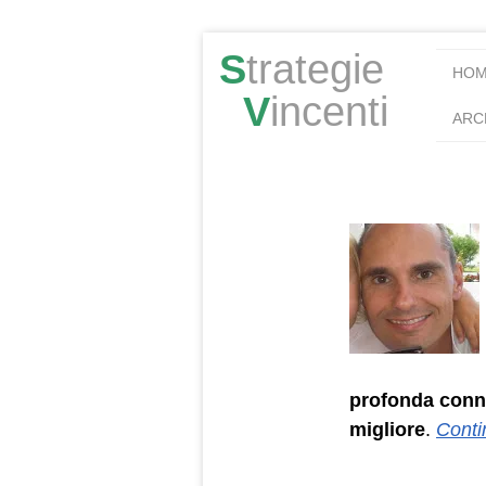
S
trategie
HO
V
incenti
ARC
profonda conn
migliore
.
Conti