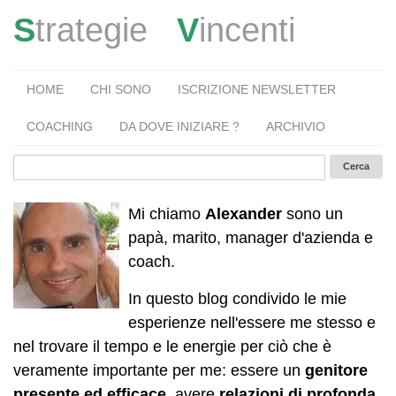
S
trategie
V
incenti
HOME
CHI SONO
ISCRIZIONE NEWSLETTER
COACHING
DA DOVE INIZIARE ?
ARCHIVIO
Mi chiamo
Alexander
sono un
papà, marito, manager d'azienda e
coach.
In questo blog condivido le mie
esperienze nell'essere me stesso e
nel trovare il tempo e le energie per ciò che è
veramente importante per me: essere un
genitore
presente ed efficace
, avere
relazioni di profonda