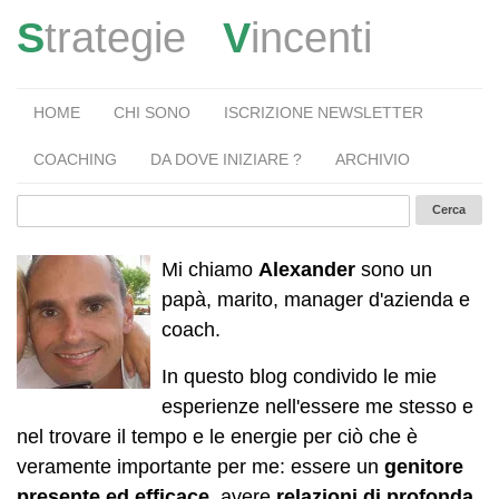
S
trategie
V
incenti
HOME
CHI SONO
ISCRIZIONE NEWSLETTER
COACHING
DA DOVE INIZIARE ?
ARCHIVIO
Mi chiamo
Alexander
sono un
papà, marito, manager d'azienda e
coach.
In questo blog condivido le mie
esperienze nell'essere me stesso e
nel trovare il tempo e le energie per ciò che è
veramente importante per me: essere un
genitore
presente ed efficace
, avere
relazioni di profonda