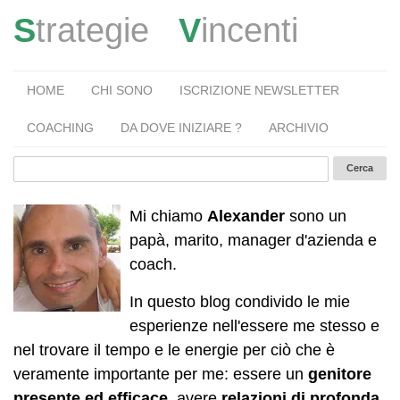
S
trategie
V
incenti
HOME
CHI SONO
ISCRIZIONE NEWSLETTER
COACHING
DA DOVE INIZIARE ?
ARCHIVIO
Mi chiamo
Alexander
sono un
papà, marito, manager d'azienda e
coach.
In questo blog condivido le mie
esperienze nell'essere me stesso e
nel trovare il tempo e le energie per ciò che è
veramente importante per me: essere un
genitore
presente ed efficace
, avere
relazioni di profonda