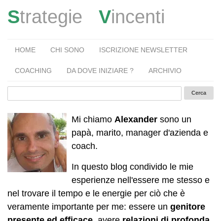
S
trategie
V
incenti
HOME
CHI SONO
ISCRIZIONE NEWSLETTER
COACHING
DA DOVE INIZIARE ?
ARCHIVIO
Mi chiamo
Alexander
sono un
papà, marito, manager d'azienda e
coach.
In questo blog condivido le mie
esperienze nell'essere me stesso e
nel trovare il tempo e le energie per ciò che è
veramente importante per me: essere un
genitore
presente ed efficace
, avere
relazioni di profonda