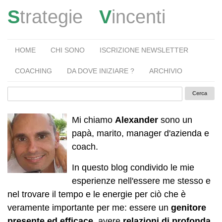
S
trategie
V
incenti
HOME
CHI SONO
ISCRIZIONE NEWSLETTER
COACHING
DA DOVE INIZIARE ?
ARCHIVIO
Mi chiamo
Alexander
sono un
papà, marito, manager d'azienda e
coach.
In questo blog condivido le mie
esperienze nell'essere me stesso e
nel trovare il tempo e le energie per ciò che è
veramente importante per me: essere un
genitore
presente ed efficace
, avere
relazioni di profonda