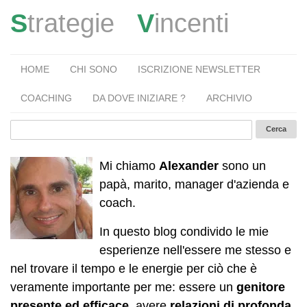
S
trategie
V
incenti
HOME
CHI SONO
ISCRIZIONE NEWSLETTER
COACHING
DA DOVE INIZIARE ?
ARCHIVIO
Mi chiamo
Alexander
sono un
papà, marito, manager d'azienda e
coach.
In questo blog condivido le mie
esperienze nell'essere me stesso e
nel trovare il tempo e le energie per ciò che è
veramente importante per me: essere un
genitore
presente ed efficace
, avere
relazioni di profonda