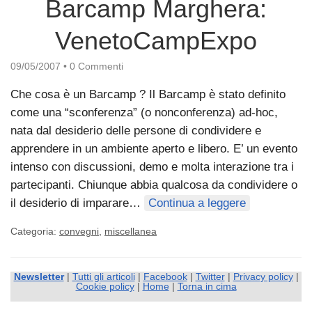
Barcamp Marghera:
VenetoCampExpo
09/05/2007
•
0 Commenti
Che cosa è un Barcamp ? Il Barcamp è stato definito
come una “sconferenza” (o nonconferenza) ad-hoc,
nata dal desiderio delle persone di condividere e
apprendere in un ambiente aperto e libero. E’ un evento
intenso con discussioni, demo e molta interazione tra i
partecipanti. Chiunque abbia qualcosa da condividere o
il desiderio di imparare…
Continua a leggere
Categoria:
convegni
,
miscellanea
Newsletter
|
Tutti gli articoli
|
Facebook
|
Twitter
|
Privacy policy
|
Cookie policy
|
Home
|
Torna in cima