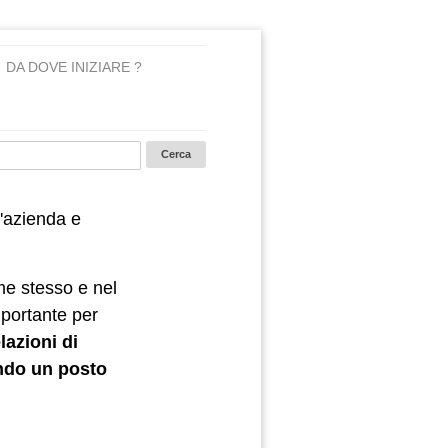
DA DOVE INIZIARE ?
'azienda e
me stesso e nel
mportante per
lazioni di
ndo un posto