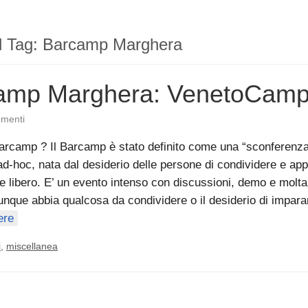
il Tag:
Barcamp Marghera
amp Marghera: VenetoCam
menti
rcamp ? Il Barcamp è stato definito come una “sconferenza
d-hoc, nata dal desiderio delle persone di condividere e app
 libero. E’ un evento intenso con discussioni, demo e molta 
iunque abbia qualcosa da condividere o il desiderio di impar
ere
i
,
miscellanea