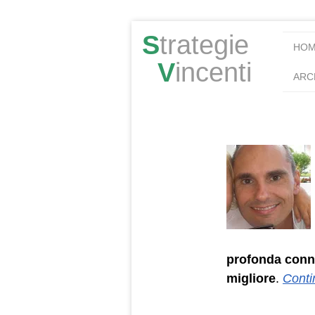
S
trategie
HO
V
incenti
ARC
profonda conn
migliore
.
Conti