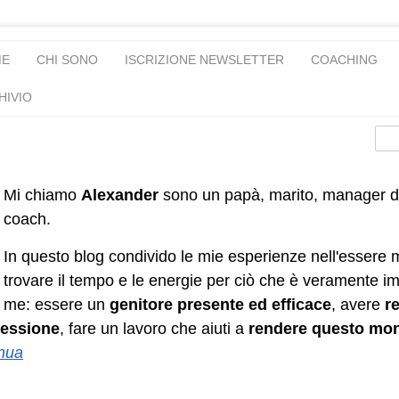
ME
CHI SONO
ISCRIZIONE NEWSLETTER
COACHING
HIVIO
Mi chiamo
Alexander
sono un papà, marito, manager d
coach.
In questo blog condivido le mie esperienze nell'essere 
trovare il tempo e le energie per ciò che è veramente i
me: essere un
genitore presente ed efficace
, avere
re
essione
, fare un lavoro che aiuti a
rendere questo mo
nua