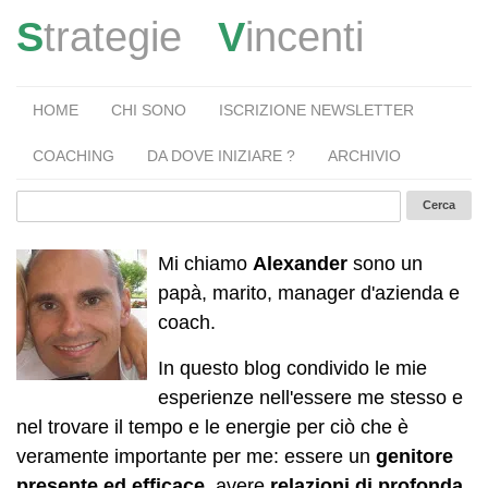
S
trategie
V
incenti
HOME
CHI SONO
ISCRIZIONE NEWSLETTER
COACHING
DA DOVE INIZIARE ?
ARCHIVIO
Mi chiamo
Alexander
sono un
papà, marito, manager d'azienda e
coach.
In questo blog condivido le mie
esperienze nell'essere me stesso e
nel trovare il tempo e le energie per ciò che è
veramente importante per me: essere un
genitore
presente ed efficace
, avere
relazioni di profonda