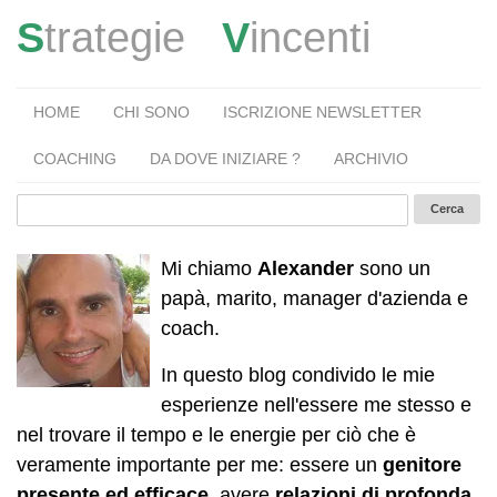
S
trategie
V
incenti
HOME
CHI SONO
ISCRIZIONE NEWSLETTER
COACHING
DA DOVE INIZIARE ?
ARCHIVIO
Mi chiamo
Alexander
sono un
papà, marito, manager d'azienda e
coach.
In questo blog condivido le mie
esperienze nell'essere me stesso e
nel trovare il tempo e le energie per ciò che è
veramente importante per me: essere un
genitore
presente ed efficace
, avere
relazioni di profonda