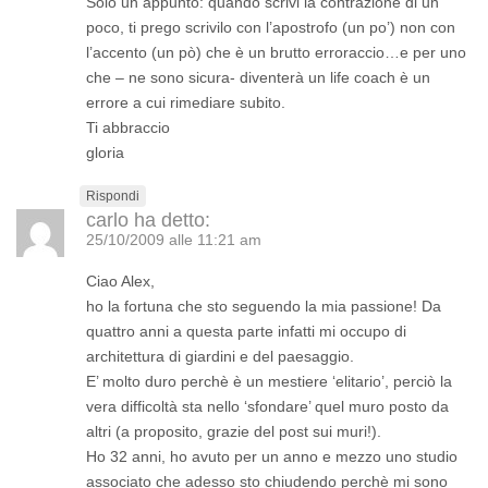
Solo un appunto: quando scrivi la contrazione di un
poco, ti prego scrivilo con l’apostrofo (un po’) non con
l’accento (un pò) che è un brutto erroraccio…e per uno
che – ne sono sicura- diventerà un life coach è un
errore a cui rimediare subito.
Ti abbraccio
gloria
Rispondi
carlo
ha detto:
25/10/2009 alle 11:21 am
Ciao Alex,
ho la fortuna che sto seguendo la mia passione! Da
quattro anni a questa parte infatti mi occupo di
architettura di giardini e del paesaggio.
E’ molto duro perchè è un mestiere ‘elitario’, perciò la
vera difficoltà sta nello ‘sfondare’ quel muro posto da
altri (a proposito, grazie del post sui muri!).
Ho 32 anni, ho avuto per un anno e mezzo uno studio
associato che adesso sto chiudendo perchè mi sono