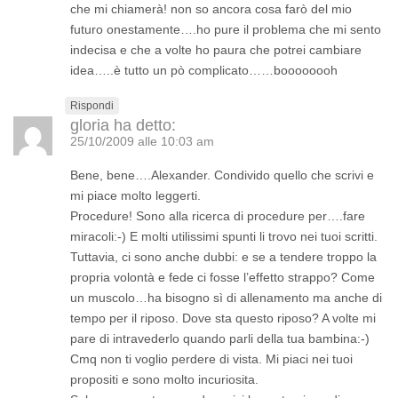
che mi chiamerà! non so ancora cosa farò del mio
futuro onestamente….ho pure il problema che mi sento
indecisa e che a volte ho paura che potrei cambiare
idea…..è tutto un pò complicato……boooooooh
Rispondi
gloria
ha detto:
25/10/2009 alle 10:03 am
Bene, bene….Alexander. Condivido quello che scrivi e
mi piace molto leggerti.
Procedure! Sono alla ricerca di procedure per….fare
miracoli:-) E molti utilissimi spunti li trovo nei tuoi scritti.
Tuttavia, ci sono anche dubbi: e se a tendere troppo la
propria volontà e fede ci fosse l’effetto strappo? Come
un muscolo…ha bisogno sì di allenamento ma anche di
tempo per il riposo. Dove sta questo riposo? A volte mi
pare di intravederlo quando parli della tua bambina:-)
Cmq non ti voglio perdere di vista. Mi piaci nei tuoi
propositi e sono molto incuriosita.