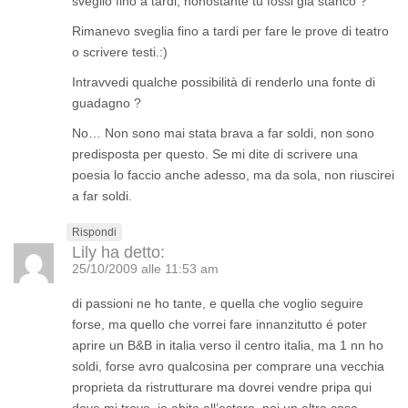
sveglio fino a tardi, nonostante tu fossi già stanco ?
Rimanevo sveglia fino a tardi per fare le prove di teatro
o scrivere testi.:)
Intravvedi qualche possibilità di renderlo una fonte di
guadagno ?
No… Non sono mai stata brava a far soldi, non sono
predisposta per questo. Se mi dite di scrivere una
poesia lo faccio anche adesso, ma da sola, non riuscirei
a far soldi.
Rispondi
Lily
ha detto:
25/10/2009 alle 11:53 am
di passioni ne ho tante, e quella che voglio seguire
forse, ma quello che vorrei fare innanzitutto é poter
aprire un B&B in italia verso il centro italia, ma 1 nn ho
soldi, forse avro qualcosina per comprare una vecchia
proprieta da ristrutturare ma dovrei vendre pripa qui
dove mi trovo, io abito all’estero, poi un altra cosa