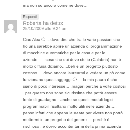
ma non so ancora come nè dove…
Rispondi
Roberta
ha detto:
25/10/2009 alle 9:24 am
Ciao Alex 🙂 …devo dire che tra le varie passioni che
ho una sarebbe aprire un’azienda di programmazione
di macchine automatiche per la casa e per le
aziende……cose che qui dove sto io (Calabria) non è
molto diffusa diciamo…..beh è un progetto piuttosto
costoso ….devo ancora laurearmi e vedere un pò come
funzionano questi aggeggi 🙂 ….la mia paura è che
siano di poco interesse…..magari perchè a volte costosi
..per questo non sono sicurissima che potrà essere
fonte di guadagno…anche se questi moduli logici
programmabili risultano molto utili nelle aziende…..
penso infatti che appena laureata per vivere non potrò
mettermi in un progetto del genere…..perchè è
rischioso ..e dovrò accontentarmi della prima azienda