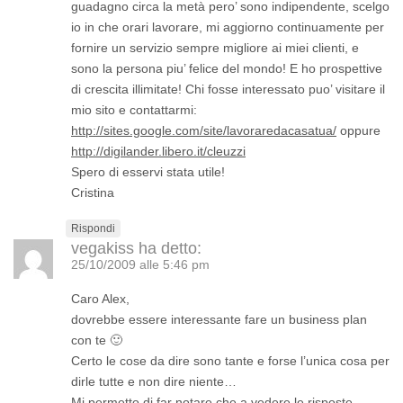
guadagno circa la metà pero’ sono indipendente, scelgo
io in che orari lavorare, mi aggiorno continuamente per
fornire un servizio sempre migliore ai miei clienti, e
sono la persona piu’ felice del mondo! E ho prospettive
di crescita illimitate! Chi fosse interessato puo’ visitare il
mio sito e contattarmi:
http://sites.google.com/site/lavoraredacasatua/
oppure
http://digilander.libero.it/cleuzzi
Spero di esservi stata utile!
Cristina
Rispondi
vegakiss
ha detto:
25/10/2009 alle 5:46 pm
Caro Alex,
dovrebbe essere interessante fare un business plan
con te 🙂
Certo le cose da dire sono tante e forse l’unica cosa per
dirle tutte e non dire niente…
Mi permetto di far notare che a vedere le risposte