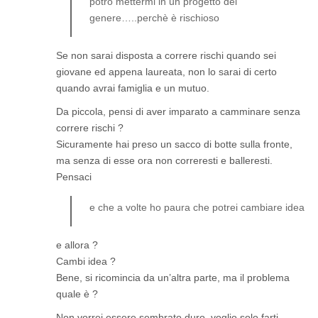
potrò mettermi in un progetto del
genere…..perchè è rischioso
Se non sarai disposta a correre rischi quando sei
giovane ed appena laureata, non lo sarai di certo
quando avrai famiglia e un mutuo.
Da piccola, pensi di aver imparato a camminare senza
correre rischi ?
Sicuramente hai preso un sacco di botte sulla fronte,
ma senza di esse ora non correresti e balleresti.
Pensaci
e che a volte ho paura che potrei cambiare idea
e allora ?
Cambi idea ?
Bene, si ricomincia da un’altra parte, ma il problema
quale è ?
Non vorrei essere sembrato duro, voglio solo farti