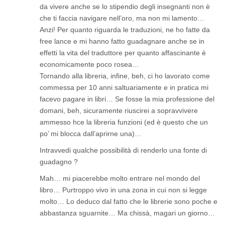
da vivere anche se lo stipendio degli insegnanti non è
che ti faccia navigare nell’oro, ma non mi lamento…
Anzi! Per quanto riguarda le traduzioni, ne ho fatte da
free lance e mi hanno fatto guadagnare anche se in
effetti la vita del traduttore per quanto affascinante è
economicamente poco rosea…
Tornando alla libreria, infine, beh, ci ho lavorato come
commessa per 10 anni saltuariamente e in pratica mi
facevo pagare in libri… Se fosse la mia professione del
domani, beh, sicuramente riuscirei a sopravvivere
ammesso hce la libreria funzioni (ed è questo che un
po’ mi blocca dall’aprirne una)…
Intravvedi qualche possibilità di renderlo una fonte di
guadagno ?
Mah… mi piacerebbe molto entrare nel mondo del
libro… Purtroppo vivo in una zona in cui non si legge
molto… Lo deduco dal fatto che le librerie sono poche e
abbastanza sguarnite… Ma chissà, magari un giorno…