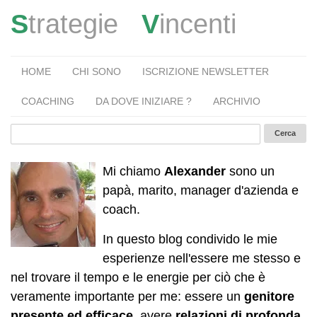
S
trategie
V
incenti
HOME
CHI SONO
ISCRIZIONE NEWSLETTER
COACHING
DA DOVE INIZIARE ?
ARCHIVIO
Mi chiamo
Alexander
sono un
papà, marito, manager d'azienda e
coach.
In questo blog condivido le mie
esperienze nell'essere me stesso e
nel trovare il tempo e le energie per ciò che è
veramente importante per me: essere un
genitore
presente ed efficace
, avere
relazioni di profonda