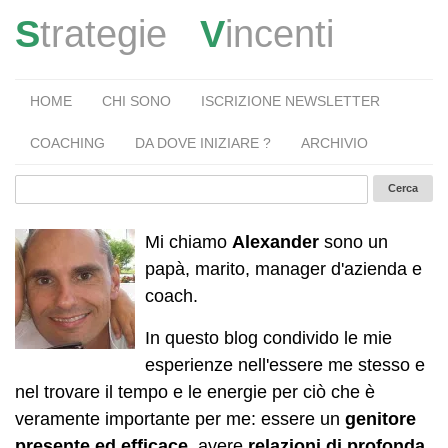
S
trategie
V
incenti
HOME
CHI SONO
ISCRIZIONE NEWSLETTER
COACHING
DA DOVE INIZIARE ?
ARCHIVIO
Mi chiamo
Alexander
sono un
papà, marito, manager d'azienda e
coach.
In questo blog condivido le mie
esperienze nell'essere me stesso e
nel trovare il tempo e le energie per ciò che è
veramente importante per me: essere un
genitore
presente ed efficace
, avere
relazioni di profonda