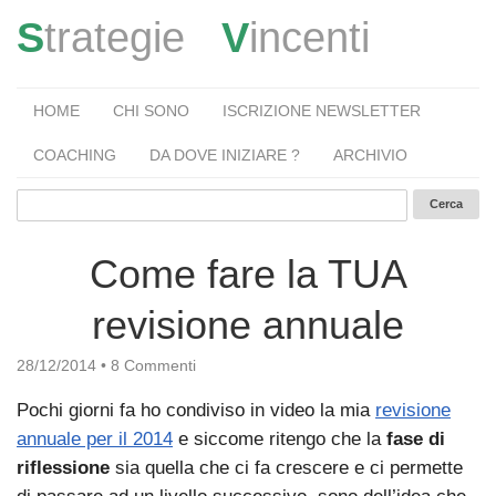
S
trategie
V
incenti
HOME
CHI SONO
ISCRIZIONE NEWSLETTER
COACHING
DA DOVE INIZIARE ?
ARCHIVIO
Come fare la TUA
revisione annuale
28/12/2014
•
8 Commenti
Pochi giorni fa ho condiviso in video la mia
revisione
annuale per il 2014
e siccome ritengo che la
fase di
riflessione
sia quella che ci fa crescere e ci permette