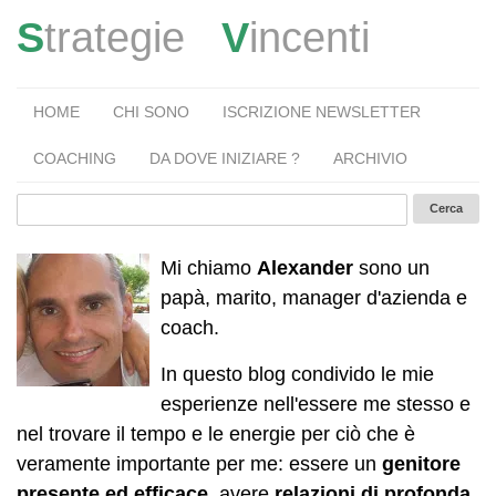
S
trategie
V
incenti
HOME
CHI SONO
ISCRIZIONE NEWSLETTER
COACHING
DA DOVE INIZIARE ?
ARCHIVIO
Mi chiamo
Alexander
sono un
papà, marito, manager d'azienda e
coach.
In questo blog condivido le mie
esperienze nell'essere me stesso e
nel trovare il tempo e le energie per ciò che è
veramente importante per me: essere un
genitore
presente ed efficace
, avere
relazioni di profonda