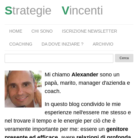
S
trategie
V
incenti
HOME
CHI SONO
ISCRIZIONE NEWSLETTER
COACHING
DA DOVE INIZIARE ?
ARCHIVIO
Mi chiamo
Alexander
sono un
papà, marito, manager d'azienda e
coach.
In questo blog condivido le mie
esperienze nell'essere me stesso e
nel trovare il tempo e le energie per ciò che è
veramente importante per me: essere un
genitore
presente ed efficace
, avere
relazioni di profonda