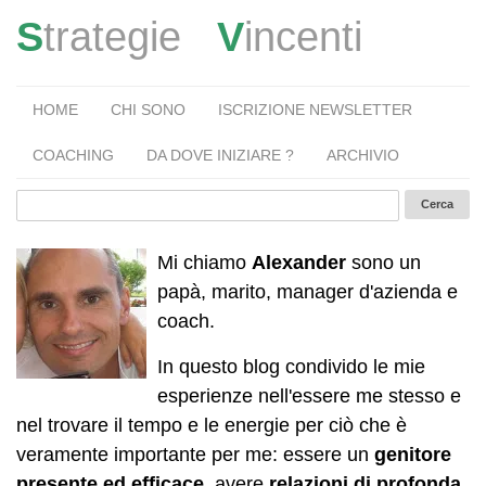
S
trategie
V
incenti
HOME
CHI SONO
ISCRIZIONE NEWSLETTER
COACHING
DA DOVE INIZIARE ?
ARCHIVIO
Mi chiamo
Alexander
sono un
papà, marito, manager d'azienda e
coach.
In questo blog condivido le mie
esperienze nell'essere me stesso e
nel trovare il tempo e le energie per ciò che è
veramente importante per me: essere un
genitore
presente ed efficace
, avere
relazioni di profonda