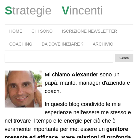
S
trategie
V
incenti
HOME
CHI SONO
ISCRIZIONE NEWSLETTER
COACHING
DA DOVE INIZIARE ?
ARCHIVIO
Mi chiamo
Alexander
sono un
papà, marito, manager d'azienda e
coach.
In questo blog condivido le mie
esperienze nell'essere me stesso e
nel trovare il tempo e le energie per ciò che è
veramente importante per me: essere un
genitore
presente ed efficace
, avere
relazioni di profonda