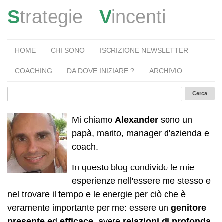
S
trategie
V
incenti
HOME
CHI SONO
ISCRIZIONE NEWSLETTER
COACHING
DA DOVE INIZIARE ?
ARCHIVIO
Mi chiamo
Alexander
sono un
papà, marito, manager d'azienda e
coach.
In questo blog condivido le mie
esperienze nell'essere me stesso e
nel trovare il tempo e le energie per ciò che è
veramente importante per me: essere un
genitore
presente ed efficace
, avere
relazioni di profonda